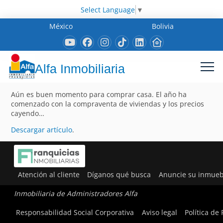
Select Language
▼
México
Bolivia
Alfa Inmobiliaria
Aún es buen momento para comprar casa. El año ha
comenzado con la compraventa de viviendas y los precios
cayendo…
Descargar artículo
.
Atención al cliente
Díganos qué busca
Anuncie su inmueb
Inmobiliaria de Administradores Alfa
Responsabilidad Social Corporativa
Aviso legal
Política de