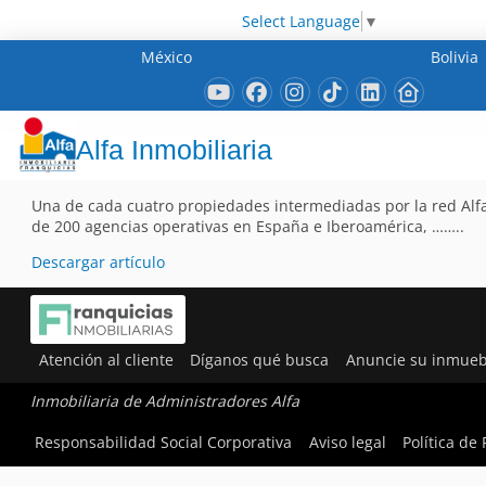
Select Language
▼
México
Bolivia
Alfa Inmobiliaria
Una de cada cuatro propiedades intermediadas por la red Alfa
de 200 agencias operativas en España e Iberoamérica, ……..
Descargar artículo
Atención al cliente
Díganos qué busca
Anuncie su inmueb
Inmobiliaria de Administradores Alfa
Responsabilidad Social Corporativa
Aviso legal
Política de