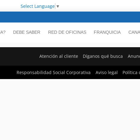
Select Language
▼
FA?
DEBE SABER
RED DE OFICINAS
FRANQUICIA
CANA
Atención al cliente
Díganos qué busca
Anunc
Responsabilidad Social Corporativa
Aviso legal
Política