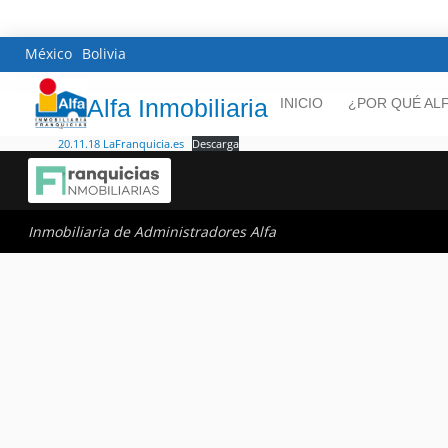
México
Bolivia
Alfa Inmobiliaria
INICIO
¿POR QUÉ AL
20.11.18 LaFranquicia.es
Descarga
Inmobiliaria de Administradores Alfa