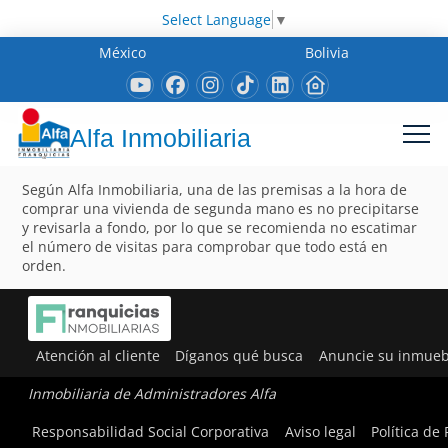
Select Language
▼
México
Bolivia
Alfa Inmobiliaria
Según Alfa Inmobiliaria, una de las premisas a la hora de
comprar una vivienda de segunda mano es no precipitarse
y revisarla a fondo, por lo que se recomienda no escatimar
el número de visitas para comprobar que todo está en
orden.
Atención al cliente
Díganos qué busca
Anuncie su inmueb
Inmobiliaria de Administradores Alfa
Responsabilidad Social Corporativa
Aviso legal
Política de