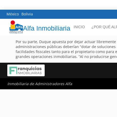
México
Bolivia
Alfa Inmobiliaria
INICIO
¿POR QUÉ AL
Por su parte, Duque apuesta por dejar actuar libremente 
administraciones públicas deberían “dotar de soluciones 
facilidades fisscales tanto para el propietario como para 
grandes operaciones inmobiliarias. “Al no producirse gen
Inmobiliaria de Administradores Alfa