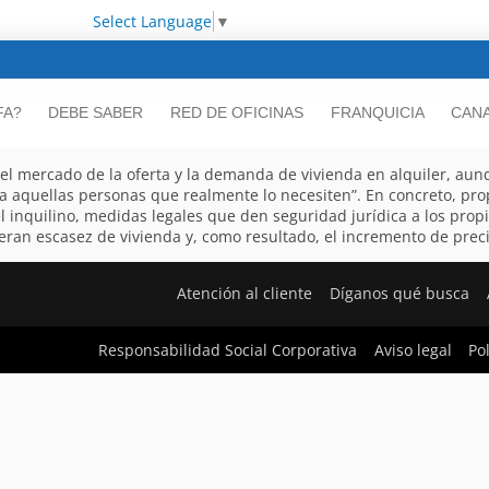
Select Language
▼
FA?
DEBE SABER
RED DE OFICINAS
FRANQUICIA
CANA
el mercado de la oferta y la demanda de vivienda en alquiler, aunq
a aquellas personas que realmente lo necesiten”. En concreto, pr
el inquilino, medidas legales que den seguridad jurídica a los prop
eran escasez de vivienda y, como resultado, el incremento de preci
Atención al cliente
Díganos qué busca
Responsabilidad Social Corporativa
Aviso legal
Po