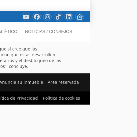
L ÉTICO
NOTICIAS / CONSEJOS
ue sí cree que las
opone que estas desarrollen
ietarios y el desbloqueo de las
os”, concluye.
Anuncie su inmueble
Área reservada
lítica de Privacidad
Política de cookies