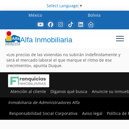
Select Language
▼
México
Bolivia
Alfa Inmobiliaria
«Los precios de las viviendas no subirán indefinidamente y
será el mercado laboral el que marque el ritmo de ese
crecimiento», apunta Duque.
Atención al cliente
Díganos qué busca
Anuncie su inmueb
Inmobiliaria de Administradores Alfa
Responsabilidad Social Corporativa
Aviso legal
Política de