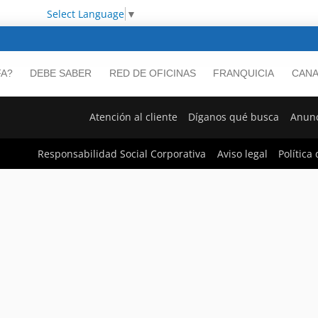
Select Language
▼
FA?
DEBE SABER
RED DE OFICINAS
FRANQUICIA
CANA
Atención al cliente
Díganos qué busca
Anunc
Responsabilidad Social Corporativa
Aviso legal
Política