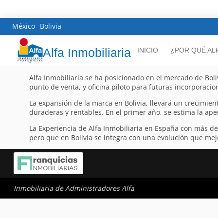
México
Bolivia
Alfa Inmobiliaria
INICIO
¿POR QUÉ AL
Alfa Inmobiliaria se ha posicionado en el mercado de Boli
punto de venta, y oficina piloto para futuras incorporacion
La expansión de la marca en Bolivia, llevará un crecimien
duraderas y rentables. En el primer año, se estima la ape
La Experiencia de Alfa Inmobiliaria en España con más d
pero que en Bolivia se integra con una evolución que mejo
Inmobiliaria de Administradores Alfa