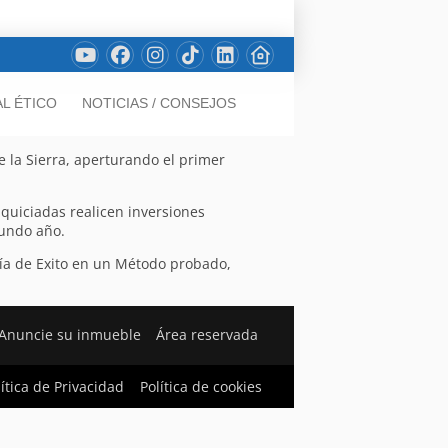
L ÉTICO
NOTICIAS / CONSEJOS
e la Sierra, aperturando el primer
nquiciadas realicen inversiones
gundo año.
ía de Exito en un Método probado,
Anuncie su inmueble
Área reservada
lítica de Privacidad
Política de cookies