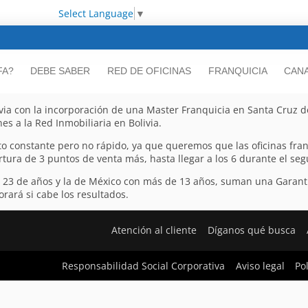
Select Language
▼
FA?
DEBE SABER
RED DE OFICINAS
FRANQUICIA
CANA
via con la incorporación de una Master Franquicia en Santa Cruz d
es a la Red Inmobiliaria en Bolivia.
to constante pero no rápido, ya que queremos que las oficinas fra
rtura de 3 puntos de venta más, hasta llegar a los 6 durante el se
e 23 de años y la de México con más de 13 años, suman una Garant
rará si cabe los resultados.
Atención al cliente
Díganos qué busca
Responsabilidad Social Corporativa
Aviso legal
Po