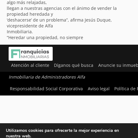
algo más relajadas,
llegan a nuestras agencias con el ánimo de vender la
propiedad heredada y
‘deshacerse’ de un problema”, afirma Jesús Duque,
vicepresidente de Alfa
Inmobiliaria.
“Heredar una propiedad, no siempre
Atención al cliente
Díganos qué busca
Anuncie su inmueb
Inmobiliaria de Administradores Alfa
Responsabilidad Social Corporativa
Aviso legal
Política de
Utilizamos cookies para ofrecerte la mejor experiencia en
nuestra web.