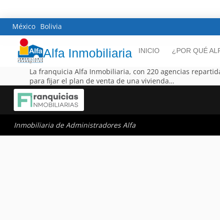
México
Bolivia
Alfa Inmobiliaria
INICIO
¿POR QUÉ AL
La franquicia Alfa Inmobiliaria, con 220 agencias repartid
para fijar el plan de venta de una vivienda…
Inmobiliaria de Administradores Alfa