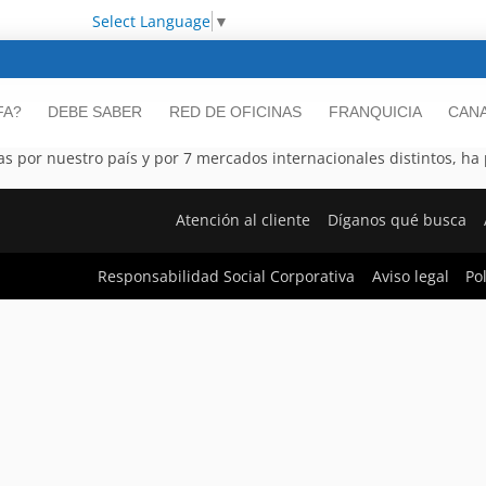
Select Language
▼
FA?
DEBE SABER
RED DE OFICINAS
FRANQUICIA
CANA
as por nuestro país y por 7 mercados internacionales distintos, ha
Atención al cliente
Díganos qué busca
Responsabilidad Social Corporativa
Aviso legal
Po