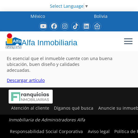
Select Language
▼
México
Bolivia
Alfa Inmobiliaria
Es esencial que el inmueble cuente con una buena
ubicación, buen diseño y calidades
adecuadas.
Descargar artículo
Atención al cliente
Díganos qué busca
Anuncie su inmueb
Inmobiliaria de Administradores Alfa
Responsabilidad Social Corporativa
Aviso legal
Política de